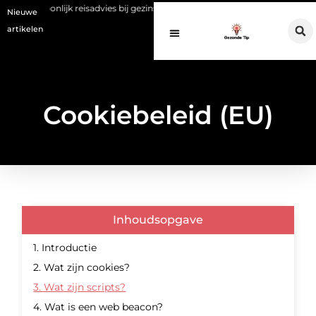
rsoonlijk reisadvies bij gezinsreizen vaak te laat komt
Een gezonde 
Nieuwe
artikelen
Cookiebeleid (EU)
Inhoudsopgave
1. Introductie
2. Wat zijn cookies?
3. Wat zijn scripts?
4. Wat is een web beacon?