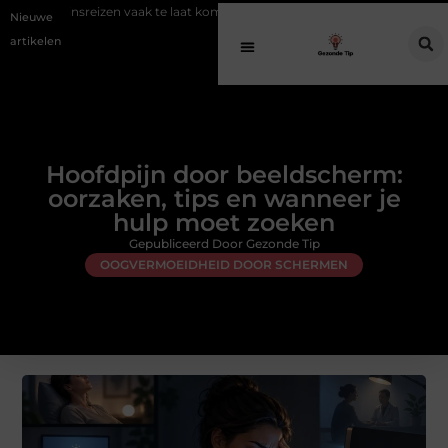
k te laat komt
Een gezonde avond routine voor een diepe en herstell
Nieuwe
artikelen
Hoofdpijn door beeldscherm:
oorzaken, tips en wanneer je
hulp moet zoeken
Gepubliceerd Door Gezonde Tip
OOGVERMOEIDHEID DOOR SCHERMEN