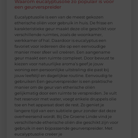
Waarom eucalyptusolie zo populair is voor
een geurverspreider
Eucalyptusolie is een van de meest gekozen
etherische oliën voor gebruik in huis. De frisse en
karakteristieke geur maakt deze olie geschikt voor
verschillende ruimtes, zoals de woonkamer,
werkkamer of hal. Daardoor is eucalyptus een
favoriet voor iedereen die op een eenvoudige
manier meer sfeer wil creëren. Een aangename
geur maakt een ruimte compleet. Door bewust te
kiezen voor natuurlijke aroma’s geef je jouw
woning een persoonlijke uitstraling die past bij
jouw leefstijl en dagelijkse routine. Eenvoudig te
gebruiken Een geurverspreider is een praktische
manier om de geur van etherische oliën
gelijkmatig door een ruimte te verspreiden. Je vult
het reservoir met water, voegt enkele druppels olie
toe en het apparaat doet de rest. Zo geniet je
langere tijd van een subtiele geur zonder dat deze
overheersend wordt. Bij De Groene Linde vind je
verschillende etherische oliën die geschikt zijn voor
gebruik in een bijpassende geurverspreider. Met
eucalyptusolie creëer je