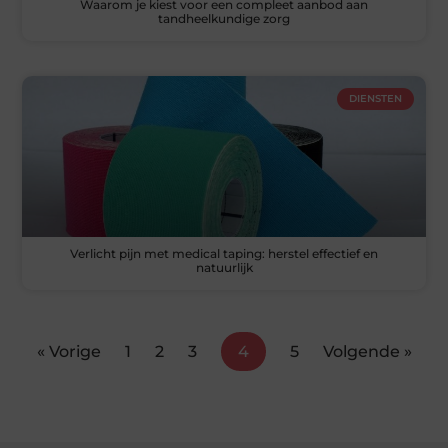
Waarom je kiest voor een compleet aanbod aan
tandheelkundige zorg
DIENSTEN
Verlicht pijn met medical taping: herstel effectief en
natuurlijk
« Vorige
1
2
3
4
5
Volgende »