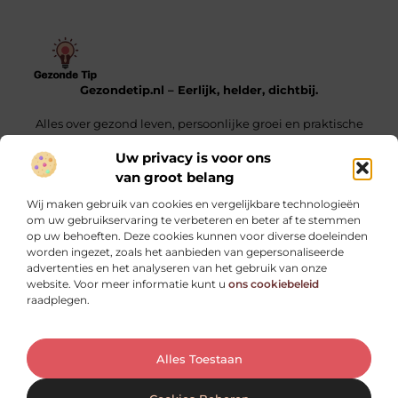
Gezondetip.nl – Eerlijk, helder, dichtbij.
Alles over gezond leven, persoonlijke groei en praktische
tips voor elke dag.
Uw privacy is voor ons
van groot belang
Onze informatie
Wij maken gebruik van cookies en vergelijkbare technologieën
Oogvermoeidheid door schermen: oorzaken, symptomen en praktische tips
Linkjes Kopen – Alles Wat Jij Moet Weten Voor Een Sterke SEO-Strategie
Verdien Geld Met Je Website – Ontdek Hoe Jij Jouw Online Inkomen Kunt Opbouwen
om uw gebruikservaring te verbeteren en beter af te stemmen
op uw behoeften. Deze cookies kunnen voor diverse doeleinden
Bericht categorie
worden ingezet, zoals het aanbieden van gepersonaliseerde
advertenties en het analyseren van het gebruik van onze
website. Voor meer informatie kunt u
ons cookiebeleid
raadplegen.
Ga Naar Bo
Alles Toestaan
Website index
Cookiebeleid
@2025 gezondetip.nl. All Right Reserved.