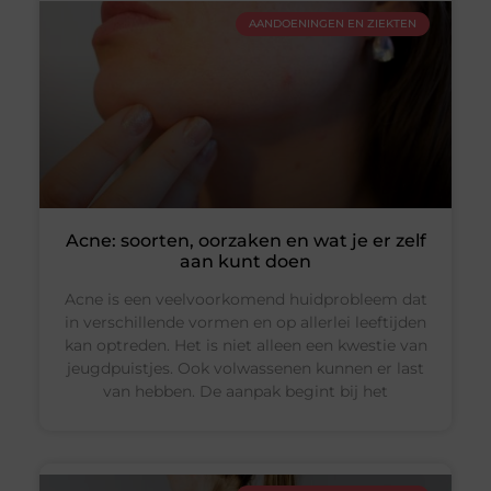
AANDOENINGEN EN ZIEKTEN
Acne: soorten, oorzaken en wat je er zelf
aan kunt doen
Acne is een veelvoorkomend huidprobleem dat
in verschillende vormen en op allerlei leeftijden
kan optreden. Het is niet alleen een kwestie van
jeugdpuistjes. Ook volwassenen kunnen er last
van hebben. De aanpak begint bij het