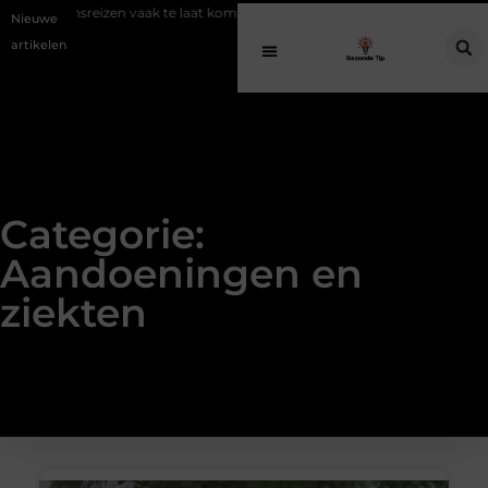
ak te laat komt
Een gezonde avond routine voor een diepe en herstel
Nieuwe
artikelen
Categorie:
Aandoeningen en
ziekten