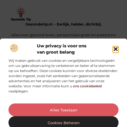
Gezondetip.nl – Eerlijk, helder, dichtbij.
Alles over gezond leven, persoonlijke groei en praktische
tips voor elke dag.
Uw privacy is voor ons
van groot belang
Onze informatie
Wij maken gebruik van cookies en vergelijkbare technologieën
Oogvermoeidheid door schermen: oorzaken, symptomen en praktische tips
Linkjes Kopen – Alles Wat Jij Moet Weten Voor Een Sterke SEO-Strategie
Verdien Geld Met Je Website – Ontdek Hoe Jij Jouw Online Inkomen Kunt Opbouwen
om uw gebruikservaring te verbeteren en beter af te stemmen
op uw behoeften. Deze cookies kunnen voor diverse doeleinden
Bericht categorie
worden ingezet, zoals het aanbieden van gepersonaliseerde
advertenties en het analyseren van het gebruik van onze
website. Voor meer informatie kunt u
ons cookiebeleid
raadplegen.
Ga Naar Bo
Alles Toestaan
Website index
Cookiebeleid
@2025 gezondetip.nl. All Right Reserved.
Cookies Beheren