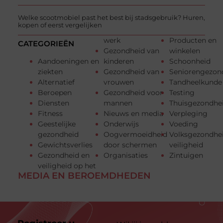
Welke scootmobiel past het best bij stadsgebruik? Huren,
kopen of eerst vergelijken
werk
Producten en
CATEGORIEËN
Gezondheid van
winkelen
Aandoeningen en
kinderen
Schoonheid
ziekten
Gezondheid van
Seniorengezon
Alternatief
vrouwen
Tandheelkunde
Beroepen
Gezondheid voor
Testing
Diensten
mannen
Thuisgezondhe
Fitness
Nieuws en media
Verpleging
Geestelijke
Onderwijs
Voeding
gezondheid
Oogvermoeidheid
Volksgezondhe
Gewichtsverlies
door schermen
veiligheid
Gezondheid en
Organisaties
Zintuigen
veiligheid op het
MEDIA EN BEROEMDHEDEN