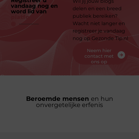
Registreer u
Wil jij jouw blogs
vandaag nog en
delen en een breed
word lid van
ons
publiek bereiken?
platform
Wacht niet langer en
registreer je vandaag
nog op Gezonde Tip.nl
Neem hier
contact met
ons op
Beroemde mensen
en hun
onvergetelijke erfenis