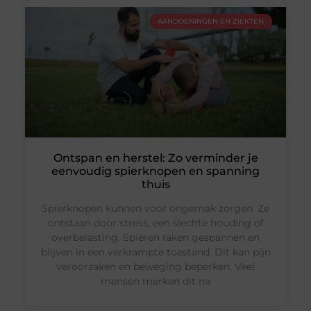
AANDOENINGEN EN ZIEKTEN
Ontspan en herstel: Zo verminder je
eenvoudig spierknopen en spanning
thuis
Spierknopen kunnen voor ongemak zorgen. Ze
ontstaan door stress, een slechte houding of
overbelasting. Spieren raken gespannen en
blijven in een verkrampte toestand. Dit kan pijn
veroorzaken en beweging beperken. Veel
mensen merken dit na