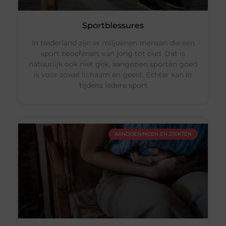
Sportblessures
In Nederland zijn er miljoenen mensen die een
sport beoefenen, van jong tot oud. Dat is
natuurlijk ook niet gek, aangezien sporten goed
is voor zowel lichaam en geest. Echter kan er
tijdens iedere sport
AANDOENINGEN EN ZIEKTEN