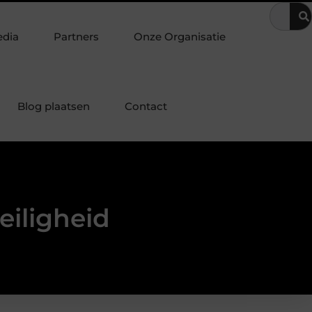
rust
Het voorkomen van ongewenst bezoek in zorginstellingen
edia
Partners
Onze Organisatie
Blog plaatsen
Contact
eiligheid