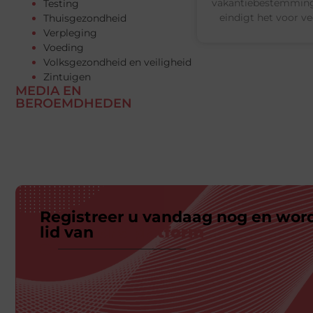
vakantiebestemming
Testing
eindigt het voor ve
Thuisgezondheid
Verpleging
Voeding
Volksgezondheid en veiligheid
Zintuigen
MEDIA EN
BEROEMDHEDEN
Registreer u vandaag nog en wor
lid van
ons platform