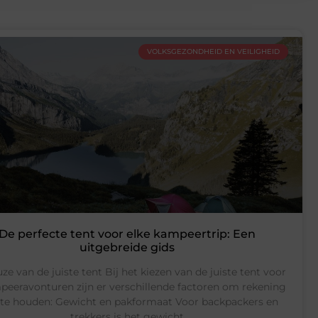
VOLKSGEZONDHEID EN VEILIGHEID
De perfecte tent voor elke kampeertrip: Een
uitgebreide gids
ze van de juiste tent Bij het kiezen van de juiste tent voor
peeravonturen zijn er verschillende factoren om rekening
te houden: Gewicht en pakformaat Voor backpackers en
trekkers is het gewicht