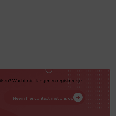
iken? Wacht niet langer en registreer je
Neem hier contact met ons op