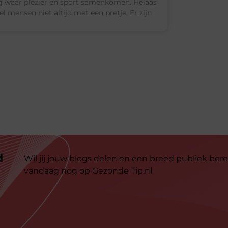
 waar plezier en sport samenkomen. Helaas
el mensen niet altijd met een pretje. Er zijn
d
Wil jij jouw blogs delen en een breed publiek bere
vandaag nog op Gezonde Tip.nl