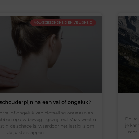
VOLKSGEZONDHEID EN VEILIGHEID
 schouderpijn na een val of ongeluk?
 val of ongeluk kan plotseling ontstaan en
De keu
hebben op uw bewegingsvrijheid. Vaak weet u
je kam
stig de schade is, waardoor het lastig is om
mee 
de juiste stappen