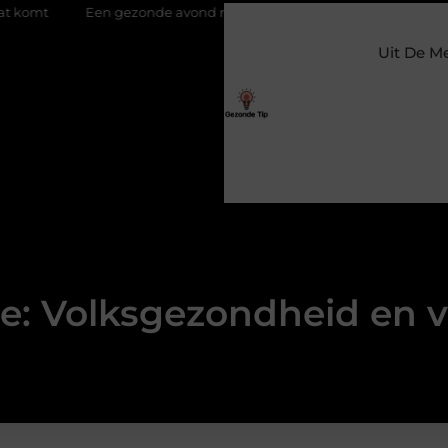
Een gezonde avond routine voor een diepe en herstellende nacht
Uit De M
e: Volksgezondheid en v