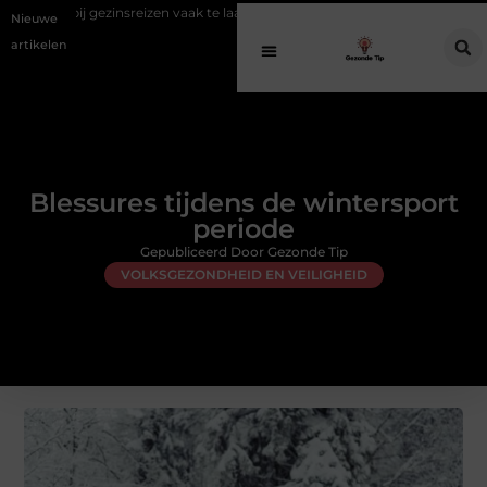
sreizen vaak te laat komt
Een gezonde avond routine voor een diepe 
Nieuwe
artikelen
Blessures tijdens de wintersport
periode
Gepubliceerd Door Gezonde Tip
VOLKSGEZONDHEID EN VEILIGHEID