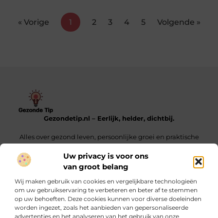
« Vorige
1
2
3
4
5
Volgende »
Gezondetip.nl – Eerlijk, helder, dichtbij.
Alles over gezond leven, persoonlijke groei en praktische
tips voor elke dag.
Uw privacy is voor ons
van groot belang
Onze informatie
Wij maken gebruik van cookies en vergelijkbare technologieën
Oogvermoeidheid door schermen: oorzaken, symptomen en praktische tips
Linkjes Kopen – Alles Wat Jij Moet Weten Voor Een Sterke SEO-Strategie
Verdien Geld Met Je Website – Ontdek Hoe Jij Jouw Online Inkomen Kunt Opbouwen
om uw gebruikservaring te verbeteren en beter af te stemmen
op uw behoeften. Deze cookies kunnen voor diverse doeleinden
Bericht categorie
worden ingezet, zoals het aanbieden van gepersonaliseerde
advertenties en het analyseren van het gebruik van onze