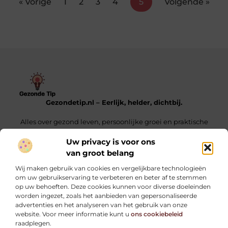
« Vorige
1
2
3
4
5
Volgende »
Gezondetip.nl – Eerlijk, helder, dichtbij.
Alles over gezond leven, persoonlijke groei en praktische
tips voor elke dag.
Uw privacy is voor ons
van groot belang
Onze informatie
Wij maken gebruik van cookies en vergelijkbare technologieën
Oogvermoeidheid door schermen: oorzaken, symptomen en praktische tips
Linkjes Kopen – Alles Wat Jij Moet Weten Voor Een Sterke SEO-Strategie
Verdien Geld Met Je Website – Ontdek Hoe Jij Jouw Online Inkomen Kunt Opbouwen
om uw gebruikservaring te verbeteren en beter af te stemmen
op uw behoeften. Deze cookies kunnen voor diverse doeleinden
Bericht categorie
worden ingezet, zoals het aanbieden van gepersonaliseerde
advertenties en het analyseren van het gebruik van onze
website. Voor meer informatie kunt u
ons cookiebeleid
raadplegen.