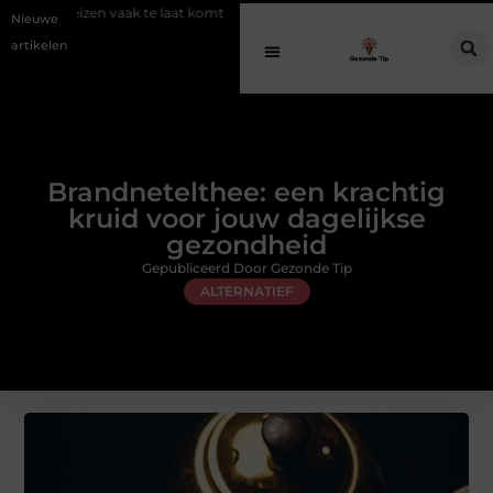
k te laat komt
Een gezonde avond routine voor een diepe en herstell
Nieuwe
artikelen
Brandnetelthee: een krachtig
kruid voor jouw dagelijkse
gezondheid
Gepubliceerd Door Gezonde Tip
ALTERNATIEF