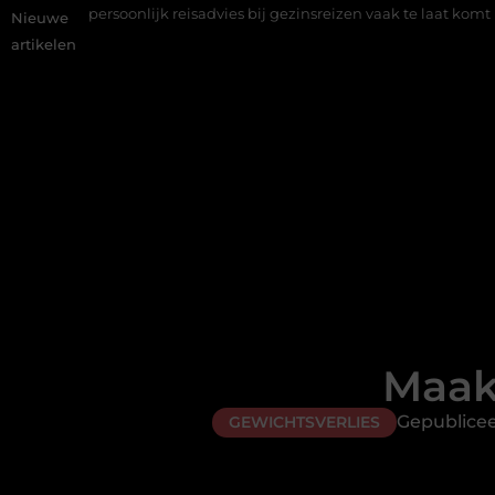
ijk reisadvies bij gezinsreizen vaak te laat komt
Een gezonde a
Nieuwe
artikelen
Maakt
Gepublicee
GEWICHTSVERLIES