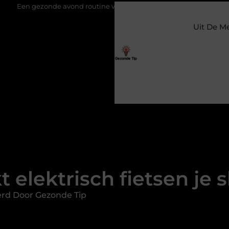
vond routine voor een diepe en herstellende nachtrust
Het vo
Uit De M
 elektrisch fietsen je 
rd Door Gezonde Tip