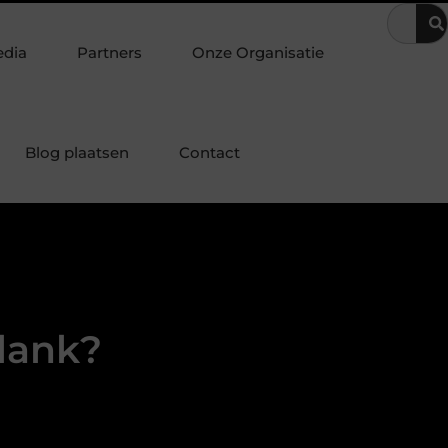
orkomen van ongewenst bezoek in zorginstellingen
Waarom tea
edia
Partners
Onze Organisatie
Blog plaatsen
Contact
slank?