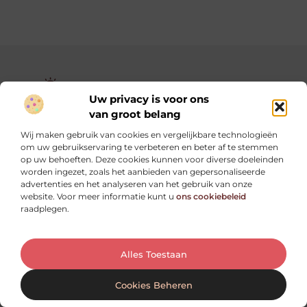
Uw privacy is voor ons
van groot belang
Gezondetip.nl – Eerlijk, helder, dichtbij.
Wij maken gebruik van cookies en vergelijkbare technologieën
Alles over gezond leven, persoonlijke groei en praktische
om uw gebruikservaring te verbeteren en beter af te stemmen
tips voor elke dag.
op uw behoeften. Deze cookies kunnen voor diverse doeleinden
worden ingezet, zoals het aanbieden van gepersonaliseerde
advertenties en het analyseren van het gebruik van onze
Onze informatie
website. Voor meer informatie kunt u
ons cookiebeleid
raadplegen.
Oogvermoeidheid door schermen: oorzaken, symptomen en praktische tips
Linkjes Kopen – Alles Wat Jij Moet Weten Voor Een Sterke SEO-Strategie
Verdien Geld Met Je Website – Ontdek Hoe Jij Jouw Online Inkomen Kunt Opbouwen
Bericht categorie
Ga Naar Bo
Alles Toestaan
Cookies Beheren