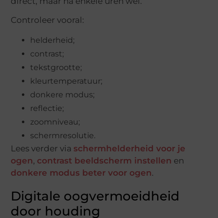
direct, maar na enkele uren wel.
Controleer vooral:
helderheid;
contrast;
tekstgrootte;
kleurtemperatuur;
donkere modus;
reflectie;
zoomniveau;
schermresolutie.
Lees verder via
schermhelderheid voor je
ogen
,
contrast beeldscherm instellen
en
donkere modus beter voor ogen
.
Digitale oogvermoeidheid
door houding