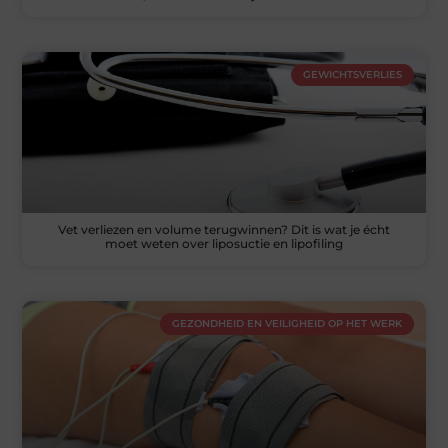
GEWICHTSVERLIES
Vet verliezen en volume terugwinnen? Dit is wat je écht
moet weten over liposuctie en lipofiling
GEZONDHEID EN VEILIGHEID OP HET WERK