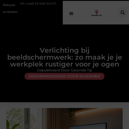
 laat komt
Een gezonde avond routine voor een diepe en herstellend
Nieuwe
artikelen
Verlichting bij
beeldschermwerk: zo maak je je
werkplek rustiger voor je ogen
Gepubliceerd Door Gezonde Tip
OOGVERMOEIDHEID DOOR SCHERMEN