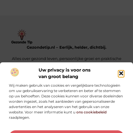
Gezondetip.nl – Eerlijk, helder, dichtbij.
Alles over gezond leven, persoonlijke groei en praktische
tips voor elke dag.
Uw privacy is voor ons
van groot belang
Onze informatie
Wij maken gebruik van cookies en vergelijkbare technologieën
Oogvermoeidheid door schermen: oorzaken, symptomen en praktische tips
Linkjes Kopen – Alles Wat Jij Moet Weten Voor Een Sterke SEO-Strategie
Verdien Geld Met Je Website – Ontdek Hoe Jij Jouw Online Inkomen Kunt Opbouwen
om uw gebruikservaring te verbeteren en beter af te stemmen
op uw behoeften. Deze cookies kunnen voor diverse doeleinden
Bericht categorie
worden ingezet, zoals het aanbieden van gepersonaliseerde
advertenties en het analyseren van het gebruik van onze
website. Voor meer informatie kunt u
ons cookiebeleid
raadplegen.