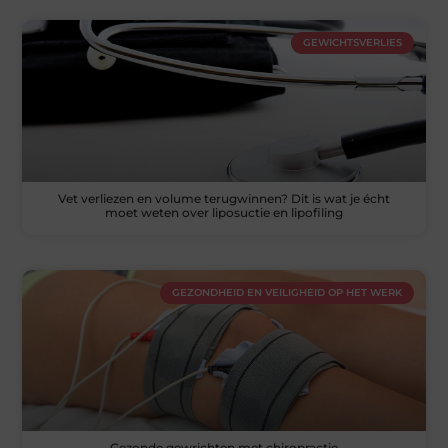
GEWICHTSVERLIES
Vet verliezen en volume terugwinnen? Dit is wat je écht
moet weten over liposuctie en lipofiling
GEZONDHEID EN VEILIGHEID OP HET WERK
Gezonde gewrichten met chiropractie