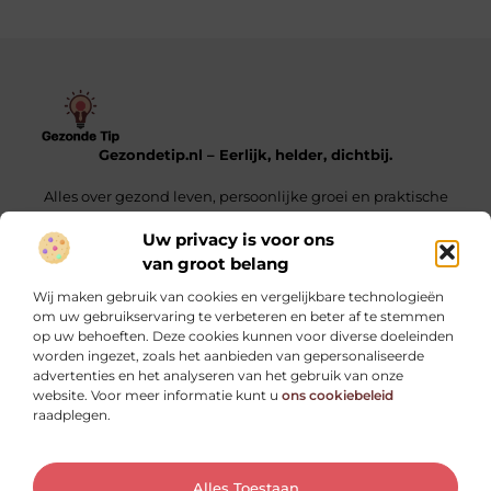
Gezondetip.nl – Eerlijk, helder, dichtbij.
Alles over gezond leven, persoonlijke groei en praktische
tips voor elke dag.
Uw privacy is voor ons
van groot belang
Onze informatie
Wij maken gebruik van cookies en vergelijkbare technologieën
Oogvermoeidheid door schermen: oorzaken, symptomen en praktische tips
Linkjes Kopen – Alles Wat Jij Moet Weten Voor Een Sterke SEO-Strategie
Verdien Geld Met Je Website – Ontdek Hoe Jij Jouw Online Inkomen Kunt Opbouwen
om uw gebruikservaring te verbeteren en beter af te stemmen
op uw behoeften. Deze cookies kunnen voor diverse doeleinden
Bericht categorie
worden ingezet, zoals het aanbieden van gepersonaliseerde
advertenties en het analyseren van het gebruik van onze
website. Voor meer informatie kunt u
ons cookiebeleid
raadplegen.
Ga Naar Bo
Alles Toestaan