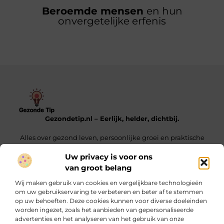
Beroemde mensen
en hun
onvergetelijke erfenis
Gezondetip.nl – Eerlijk, helder, dichtbij.
Alles over gezond leven, persoonlijke groei en praktische
tips voor elke dag.
Uw privacy is voor ons
van groot belang
Onze informatie
Wij maken gebruik van cookies en vergelijkbare technologieën
Oogvermoeidheid door schermen: oorzaken, symptomen en praktische tips
Linkjes Kopen – Alles Wat Jij Moet Weten Voor Een Sterke SEO-Strategie
Verdien Geld Met Je Website – Ontdek Hoe Jij Jouw Online Inkomen Kunt Opbouwen
om uw gebruikservaring te verbeteren en beter af te stemmen
op uw behoeften. Deze cookies kunnen voor diverse doeleinden
Bericht categorie
worden ingezet, zoals het aanbieden van gepersonaliseerde
advertenties en het analyseren van het gebruik van onze