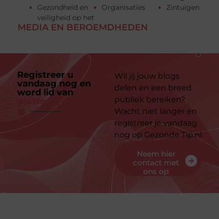
Gezondheid en
Organisaties
Zintuigen
veiligheid op het
MEDIA EN BEROEMDHEDEN
Registreer u
Wil jij jouw blogs
vandaag nog en
delen en een breed
word lid van
ons
publiek bereiken?
platform
Wacht niet langer en
registreer je vandaag
nog op Gezonde Tip.nl
Neem hier
contact met
ons op