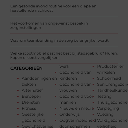
Een gezonde avond routine voor een diepe en
herstellende nachtrust
Het voorkomen van ongewenst bezoek in
zorginstellingen
Waarom teambuilding in de zorg belangrijker wordt
Welke scootmobiel past het best bij stadsgebruik? Huren,
kopen of eerst vergelijken
werk
Producten en
CATEGORIEËN
Gezondheid van
winkelen
Aandoeningen en
kinderen
Schoonheid
ziekten
Gezondheid van
Seniorengezon
Alternatief
vrouwen
Tandheelkunde
Beroepen
Gezondheid voor
Testing
Diensten
mannen
Thuisgezondhe
Fitness
Nieuws en media
Verpleging
Geestelijke
Onderwijs
Voeding
gezondheid
Oogvermoeidheid
Volksgezondhe
Gewichtsverlies
door schermen
veiligheid