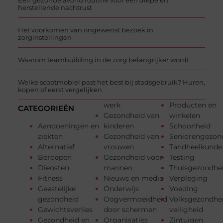
Een gezonde avond routine voor een diepe en
herstellende nachtrust
Het voorkomen van ongewenst bezoek in
zorginstellingen
Waarom teambuilding in de zorg belangrijker wordt
Welke scootmobiel past het best bij stadsgebruik? Huren,
kopen of eerst vergelijken
werk
Producten en
CATEGORIEËN
Gezondheid van
winkelen
Aandoeningen en
kinderen
Schoonheid
ziekten
Gezondheid van
Seniorengezon
Alternatief
vrouwen
Tandheelkunde
Beroepen
Gezondheid voor
Testing
Diensten
mannen
Thuisgezondhe
Fitness
Nieuws en media
Verpleging
Geestelijke
Onderwijs
Voeding
gezondheid
Oogvermoeidheid
Volksgezondhe
Gewichtsverlies
door schermen
veiligheid
Gezondheid en
Organisaties
Zintuigen