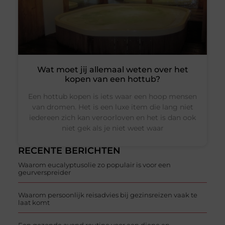
Wat moet jij allemaal weten over het
kopen van een hottub?
Een hottub kopen is iets waar een hoop mensen
van dromen. Het is een luxe item die lang niet
iedereen zich kan veroorloven en het is dan ook
niet gek als je niet weet waar
RECENTE BERICHTEN
Waarom eucalyptusolie zo populair is voor een
geurverspreider
Waarom persoonlijk reisadvies bij gezinsreizen vaak te
laat komt