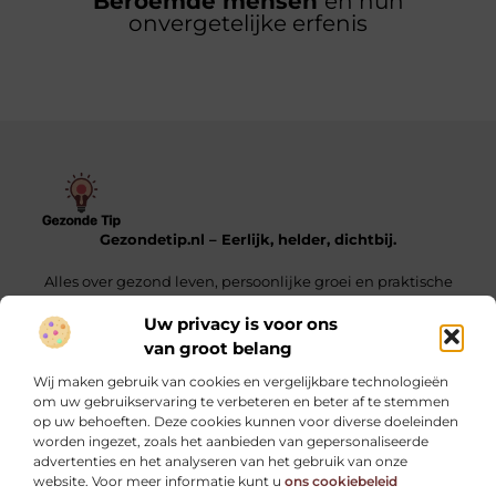
Beroemde mensen
en hun
onvergetelijke erfenis
Gezondetip.nl – Eerlijk, helder, dichtbij.
Alles over gezond leven, persoonlijke groei en praktische
tips voor elke dag.
Uw privacy is voor ons
van groot belang
Onze informatie
Wij maken gebruik van cookies en vergelijkbare technologieën
Oogvermoeidheid door schermen: oorzaken, symptomen en praktische tips
Linkjes Kopen – Alles Wat Jij Moet Weten Voor Een Sterke SEO-Strategie
Verdien Geld Met Je Website – Ontdek Hoe Jij Jouw Online Inkomen Kunt Opbouwen
om uw gebruikservaring te verbeteren en beter af te stemmen
op uw behoeften. Deze cookies kunnen voor diverse doeleinden
Bericht categorie
worden ingezet, zoals het aanbieden van gepersonaliseerde
advertenties en het analyseren van het gebruik van onze
website. Voor meer informatie kunt u
ons cookiebeleid