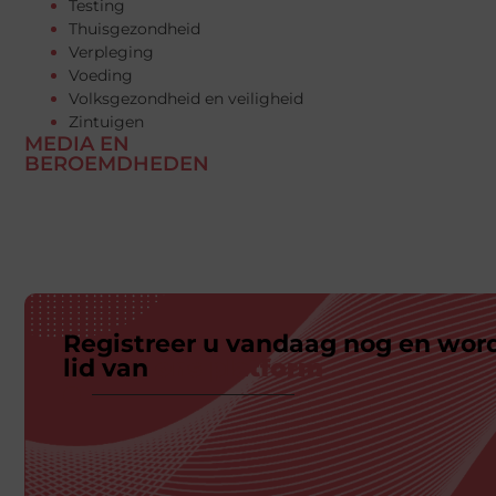
Testing
Thuisgezondheid
Verpleging
Voeding
Volksgezondheid en veiligheid
Zintuigen
MEDIA EN
BEROEMDHEDEN
Registreer u vandaag nog en wor
lid van
ons platform