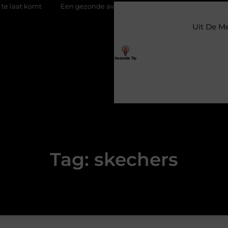
 komt
Een gezonde avond routine voor een diepe en herstellend
Uit De M
Tag: skechers