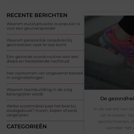
RECENTE BERICHTEN
Waarom eucalyptusolie zo populair is
voor een geurverspreider
Waarom persoonlijk reisadvies bij
gezinsreizen vaak te laat komt
Een gezonde avond routine voor een
diepe en herstellende nachtrust
Het voorkomen van ongewenst bezoek
in zorginstellingen
Waarom teambuilding in de zorg
belangrijker wordt
De gezondhei
Welke scootmobiel past het best bij
In de wereld van sc
stadsgebruik? Huren, kopen of eerst
uit te kiezen. V
vergelijken
sportschoenen, de
CATEGORIEËN
wanneer het 