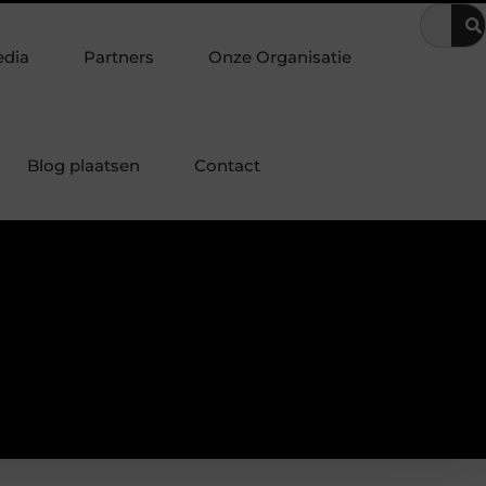
e nachtrust
Het voorkomen van ongewenst bezoek in zorginste
edia
Partners
Onze Organisatie
Blog plaatsen
Contact