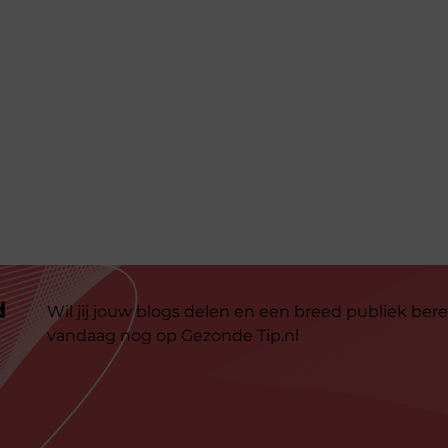
d
Wil jij jouw blogs delen en een breed publiek bere
vandaag nog op Gezonde Tip.nl