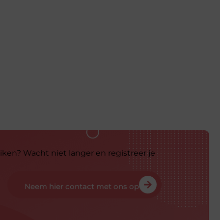
iken? Wacht niet langer en registreer je
Neem hier contact met ons op