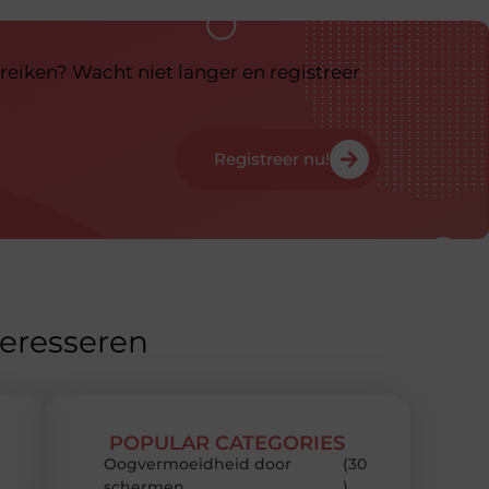
reiken? Wacht niet langer en registreer
Registreer nu!
teresseren
POPULAR CATEGORIES
Oogvermoeidheid door
(30
schermen
)