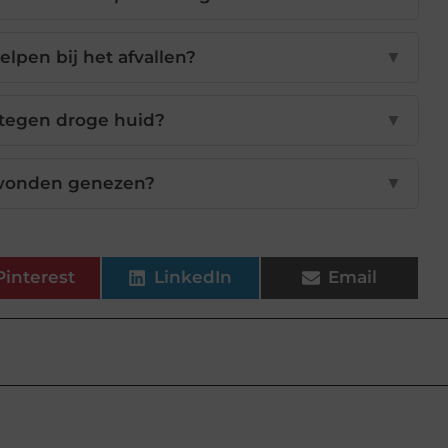
lpen bij het afvallen?
▼
tegen droge huid?
▼
wonden genezen?
▼
Pinterest
LinkedIn
Email