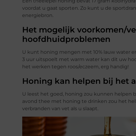
Een theelepel honing bevat 17 gram koolhydra
voordat u gaat sporten. Zo kunt u de sportdra
energiebron.
Het mogelijk voorkomen/ve
hoofdhuidproblemen
U kunt honing mengen met 10% lauw water en 
3 uur uitspoelt met warm water kan dit uw h
het werken tegen roos/eczeem, erg handig!
Honing kan helpen bij het a
U leest het goed, honing zou kunnen helpen bi
avond thee met honing te drinken zou het help
verbranden van vet als u slaapt.