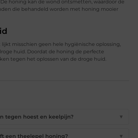
f. De honing kan de wond ontsmetten, waardoor de
wonden die behandeld worden met honing mooier
id
lijkt misschien geen hele hygiënische oplossing,
roge huid. Doordat de honing de perfecte
rken tegen het oplossen van de droge huid.
n tegen hoest en keelpijn?
▼
ft een theelepel honing?
▼