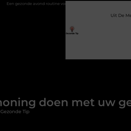
e avond routine voor een diepe en herstellende nachtrust
Het
Uit De M
honing doen met uw g
 Gezonde Tip